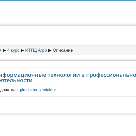
я
▶︎
4 курс
▶︎
ИТПД Агро
▶︎
Описание
нформационные технологии в профессиональн
еятельности
одаватель:
glredaktor glredaktor