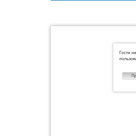
Гости н
пользов