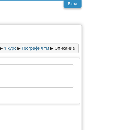
Вход
1 курс
География тм
Описание
▶︎
▶︎
▶︎