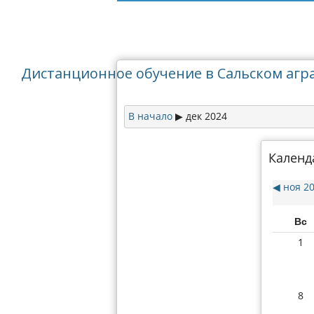
Дистанционное обучение в Сальском агр
В начало
дек 2024
▶︎
Календ
ноя 2
◀︎
Вс
1
8