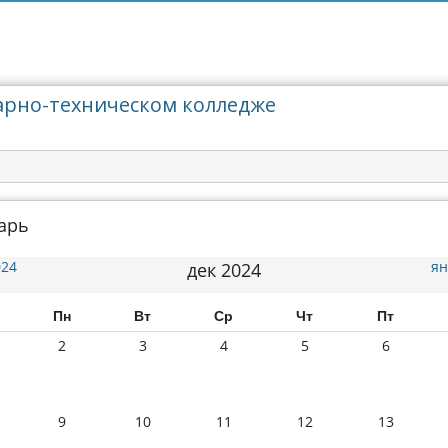
арно-техническом колледже
арь
024
ян
дек 2024
Пн
Вт
Ср
Чт
Пт
2
3
4
5
6
9
10
11
12
13