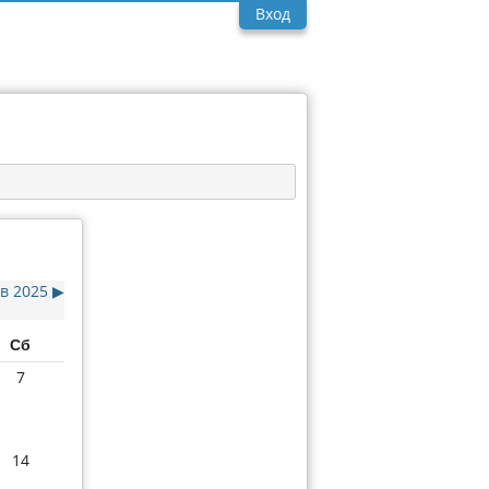
Вход
в 2025
▶︎
Сб
7
14